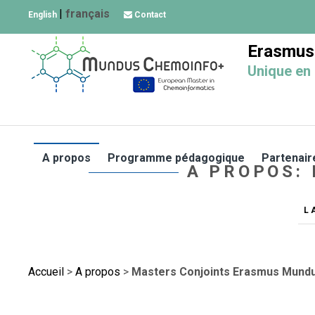
|
français
English
Contact
Erasmus
Unique en
A propos
Programme pédagogique
Partenair
A PROPOS:
L
Accueil
>
A propos
>
Masters Conjoints Erasmus Mund