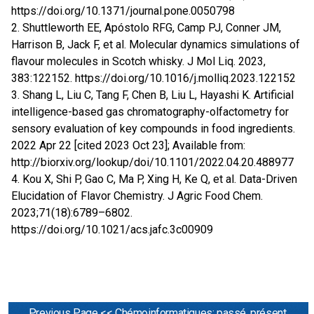
https://doi.org/10.1371/journal.pone.0050798
2. Shuttleworth EE, Apóstolo RFG, Camp PJ, Conner JM,
Harrison B, Jack F, et al. Molecular dynamics simulations of
flavour molecules in Scotch whisky. J Mol Liq. 2023,
383:122152.
https://doi.org/10.1016/j.molliq.2023.122152
3. Shang L, Liu C, Tang F, Chen B, Liu L, Hayashi K. Artificial
intelligence-based gas chromatography-olfactometry for
sensory evaluation of key compounds in food ingredients.
2022 Apr 22 [cited 2023 Oct 23]; Available from:
http://biorxiv.org/lookup/doi/10.1101/2022.04.20.488977
4. Kou X, Shi P, Gao C, Ma P, Xing H, Ke Q, et al. Data-Driven
Elucidation of Flavor Chemistry. J Agric Food Chem.
2023;71(18):6789–6802.
https://doi.org/10.1021/acs.jafc.3c00909
Previous Page << Chémoinformatiques: passé, présent,