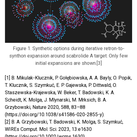
Figure 1. Synthetic options during iterative retron-to-
synthon expansion around scabrolide A target. Only few
initial expansions are shown.[3]
[1] B. Mikulak-Klucznik, P. Gołębiowska, A. A. Bayly, O. Popik,
T. Klucznik, S. Szymkuć, E. P. Gajewska, P. Dittwald, O.
Staszewska-Krajewska, W. Beker, T. Badowski, K. A.
Scheidt, K. Molga, J. Mlynarski, M. Mrksich, B. A.
Grzybowski, Nature 2020, 588, 83–88
(
https://doi.org/10.1038/s41586-020-2855-y
).
[2] B. A. Grzybowski, T. Badowski, K. Molga, S. Szymkuć,
WIREs Comput. Mol. Sci. 2023, 13:e1630
(
https://doi.org/10.1002/wcms.1630
).