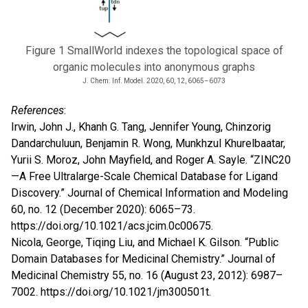
Figure 1 SmallWorld indexes the topological space of
organic molecules into anonymous graphs
J. Chem. Inf. Model. 2020, 60, 12, 6065–6073
References
:
Irwin, John J., Khanh G. Tang, Jennifer Young, Chinzorig
Dandarchuluun, Benjamin R. Wong, Munkhzul Khurelbaatar,
Yurii S. Moroz, John Mayfield, and Roger A. Sayle. “ZINC20
—A Free Ultralarge-Scale Chemical Database for Ligand
Discovery.” Journal of Chemical Information and Modeling
60, no. 12 (December 2020): 6065–73.
https://doi.org/10.1021/acs.jcim.0c00675
.
Nicola, George, Tiqing Liu, and Michael K. Gilson. “Public
Domain Databases for Medicinal Chemistry.” Journal of
Medicinal Chemistry 55, no. 16 (August 23, 2012): 6987–
7002.
https://doi.org/10.1021/jm300501t
.